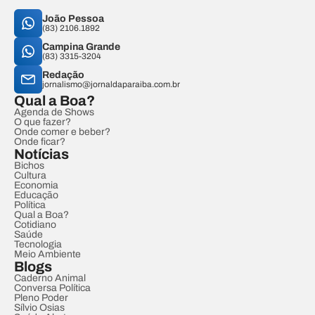
João Pessoa
(83) 2106.1892
Campina Grande
(83) 3315-3204
Redação
jornalismo@jornaldaparaiba.com.br
Qual a Boa?
Agenda de Shows
O que fazer?
Onde comer e beber?
Onde ficar?
Notícias
Bichos
Cultura
Economia
Educação
Política
Qual a Boa?
Cotidiano
Saúde
Tecnologia
Meio Ambiente
Blogs
Caderno Animal
Conversa Política
Pleno Poder
Sílvio Osias