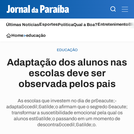
Esportes
Entretenimento
Bl
Últimas Notícias
Política
Qual a Boa?
Home
>
educação
EDUCAÇÃO
Adaptação dos alunos nas
escolas deve ser
observada pelos pais
As escolas que investem no dia de pr&eacute;-
adapta&ccedil;&atilde;o afirmam que o segredo &eacute;
transformar a suscetibilidade emocional pela qual os
alunos est&atilde;o passando em um momento de
descontra&ccedil;&atilde;o.