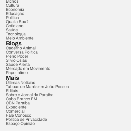
Bichos
Cultura
Economia
Educação
Política
Qual a Boa?
Cotidiano
Saúde
Tecnologia
Meio Ambiente
Blogs
Caderno Animal
Conversa Política
Pleno Poder
Sílvio Osias
Saúde Alerta
Mercado em Movimento
Papo Íntimo
Mais
Últimas Notícias
Tábuas de Marés em João Pessoa
Editais
Sobre o Jornal da Paraíba
Cabo Branco FM
CBN Paraíba
Expediente
Comercial
Fale Conosco
Política de Privacidade
Espaço Opinião