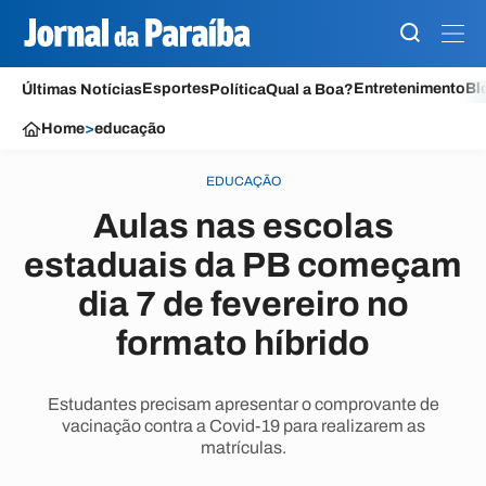
Esportes
Entretenimento
Bl
Últimas Notícias
Política
Qual a Boa?
Home
>
educação
EDUCAÇÃO
Aulas nas escolas
estaduais da PB começam
dia 7 de fevereiro no
formato híbrido
Estudantes precisam apresentar o comprovante de
vacinação contra a Covid-19 para realizarem as
matrículas.