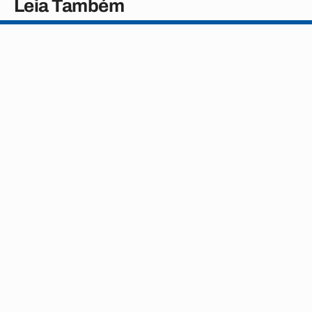
Leia Também