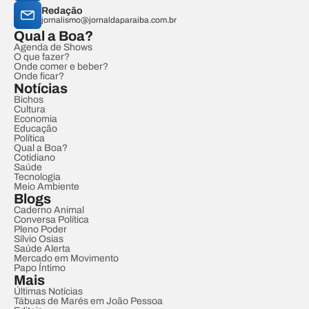
Redação
jornalismo@jornaldaparaiba.com.br
Qual a Boa?
Agenda de Shows
O que fazer?
Onde comer e beber?
Onde ficar?
Notícias
Bichos
Cultura
Economia
Educação
Política
Qual a Boa?
Cotidiano
Saúde
Tecnologia
Meio Ambiente
Blogs
Caderno Animal
Conversa Política
Pleno Poder
Sílvio Osias
Saúde Alerta
Mercado em Movimento
Papo Íntimo
Mais
Últimas Notícias
Tábuas de Marés em João Pessoa