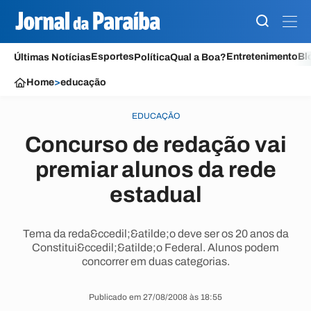
Esportes
Entretenimento
Bl
Últimas Notícias
Política
Qual a Boa?
Home
>
educação
EDUCAÇÃO
Concurso de redação vai
premiar alunos da rede
estadual
Tema da reda&ccedil;&atilde;o deve ser os 20 anos da
Constitui&ccedil;&atilde;o Federal. Alunos podem
concorrer em duas categorias.
Publicado em 27/08/2008 às 18:55