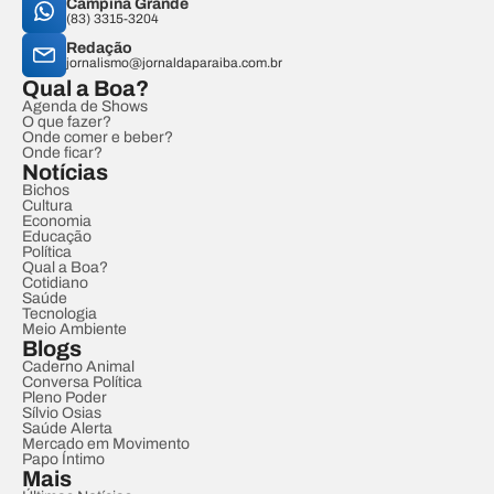
Campina Grande
(83) 3315-3204
Redação
jornalismo@jornaldaparaiba.com.br
Qual a Boa?
Agenda de Shows
O que fazer?
Onde comer e beber?
Onde ficar?
Notícias
Bichos
Cultura
Economia
Educação
Política
Qual a Boa?
Cotidiano
Saúde
Tecnologia
Meio Ambiente
Blogs
Caderno Animal
Conversa Política
Pleno Poder
Sílvio Osias
Saúde Alerta
Mercado em Movimento
Papo Íntimo
Mais