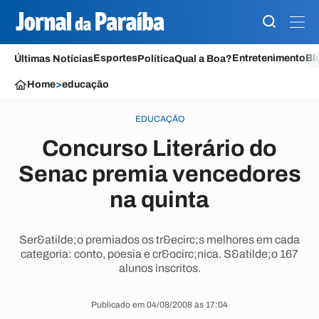
Esportes
Entretenimento
Bl
Últimas Notícias
Política
Qual a Boa?
Home
>
educação
EDUCAÇÃO
Concurso Literário do
Senac premia vencedores
na quinta
Ser&atilde;o premiados os tr&ecirc;s melhores em cada
categoria: conto, poesia e cr&ocirc;nica. S&atilde;o 167
alunos inscritos.
Publicado em 04/08/2008 às 17:04