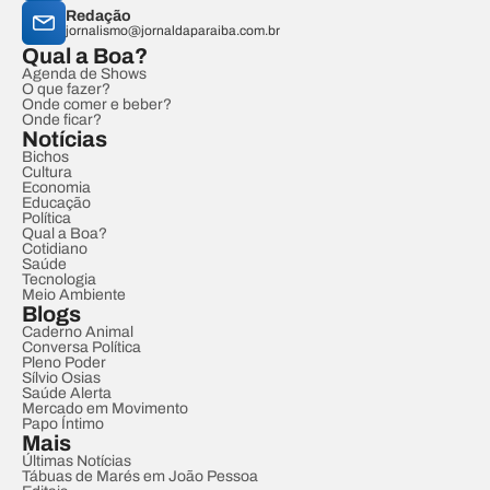
Redação
jornalismo@jornaldaparaiba.com.br
Qual a Boa?
Agenda de Shows
O que fazer?
Onde comer e beber?
Onde ficar?
Notícias
Bichos
Cultura
Economia
Educação
Política
Qual a Boa?
Cotidiano
Saúde
Tecnologia
Meio Ambiente
Blogs
Caderno Animal
Conversa Política
Pleno Poder
Sílvio Osias
Saúde Alerta
Mercado em Movimento
Papo Íntimo
Mais
Últimas Notícias
Tábuas de Marés em João Pessoa