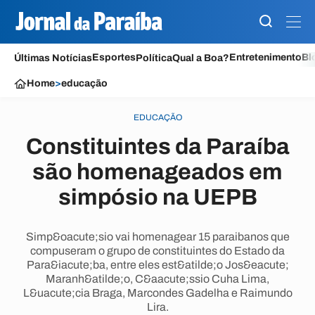
Esportes
Entretenimento
Bl
Últimas Notícias
Política
Qual a Boa?
Home
>
educação
EDUCAÇÃO
Constituintes da Paraíba
são homenageados em
simpósio na UEPB
Simp&oacute;sio vai homenagear 15 paraibanos que
compuseram o grupo de constituintes do Estado da
Para&iacute;ba, entre eles est&atilde;o Jos&eacute;
Maranh&atilde;o, C&aacute;ssio Cuha Lima,
L&uacute;cia Braga, Marcondes Gadelha e Raimundo
Lira.