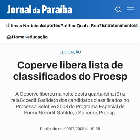
Esportes
Entretenimento
Bl
Últimas Notícias
Política
Qual a Boa?
Home
>
educação
EDUCAÇÃO
Coperve libera lista de
classificados do Proesp
A Coperve liberou na noite desta quarta-feira (9) a
rela&ccedil;&atilde;o dos candidatos classificados no
Processo Seletivo 2008 do Programa Especial de
Forma&ccedil;&atilde;o Superior, Proesp.
Publicado em 09/07/2008 às 19:35