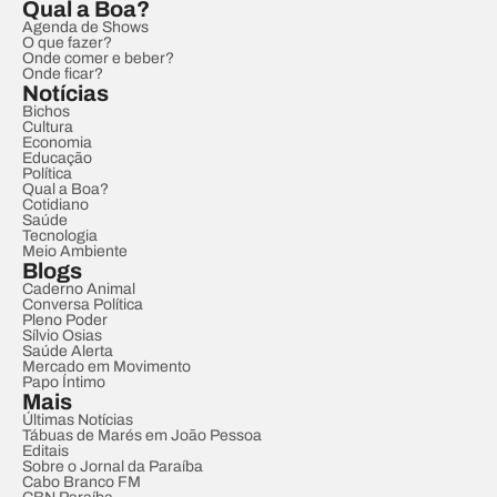
Qual a Boa?
Agenda de Shows
O que fazer?
Onde comer e beber?
Onde ficar?
Notícias
Bichos
Cultura
Economia
Educação
Política
Qual a Boa?
Cotidiano
Saúde
Tecnologia
Meio Ambiente
Blogs
Caderno Animal
Conversa Política
Pleno Poder
Sílvio Osias
Saúde Alerta
Mercado em Movimento
Papo Íntimo
Mais
Últimas Notícias
Tábuas de Marés em João Pessoa
Editais
Sobre o Jornal da Paraíba
Cabo Branco FM