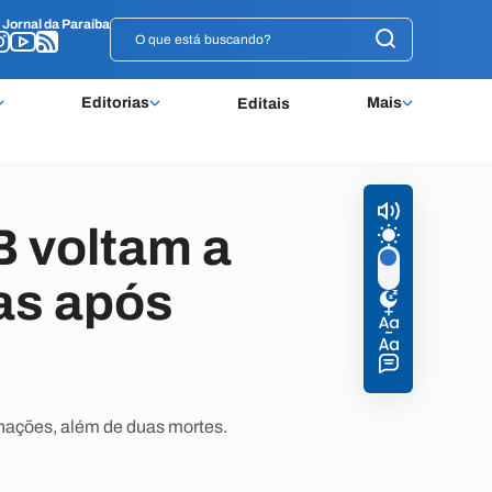
o
o
Jornal da Paraíba
Jornal da Paraíba
Editorias
Mais
Editais
B voltam a
as após
rnações, além de duas mortes.