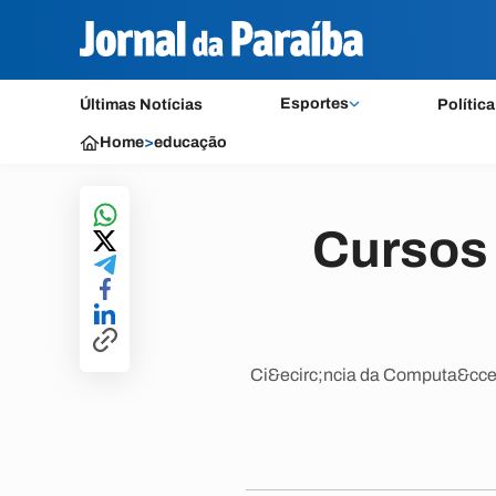
Esportes
Últimas Notícias
Política
Home
>
educação
Cursos
Ci&ecirc;ncia da Computa&ccedi