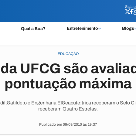
Siga 
Siga 
Entretenimento
Blogs
Qual a Boa?
EDUCAÇÃO
 da UFCG são avalia
pontuação máxima
l;&atilde;o e Engenharia El&eacute;trica receberam o Selo Ci
receberam Quatro Estrelas.
Publicado em 09/09/2010 às 19:37