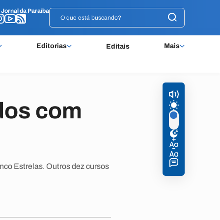
o
o
Jornal da Paraíba
Jornal da Paraíba
Editorias
Mais
Editais
dos com
nco Estrelas. Outros dez cursos