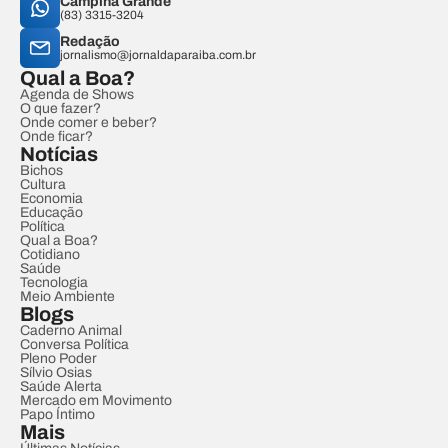
Campina Grande
(83) 3315-3204
Redação
jornalismo@jornaldaparaiba.com.br
Qual a Boa?
Agenda de Shows
O que fazer?
Onde comer e beber?
Onde ficar?
Notícias
Bichos
Cultura
Economia
Educação
Política
Qual a Boa?
Cotidiano
Saúde
Tecnologia
Meio Ambiente
Blogs
Caderno Animal
Conversa Política
Pleno Poder
Sílvio Osias
Saúde Alerta
Mercado em Movimento
Papo Íntimo
Mais