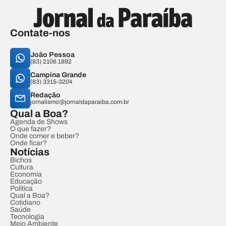
Contate-nos
João Pessoa
(83) 2106.1892
Campina Grande
(83) 3315-3204
Redação
jornalismo@jornaldaparaiba.com.br
Qual a Boa?
Agenda de Shows
O que fazer?
Onde comer e beber?
Onde ficar?
Notícias
Bichos
Cultura
Economia
Educação
Política
Qual a Boa?
Cotidiano
Saúde
Tecnologia
Meio Ambiente