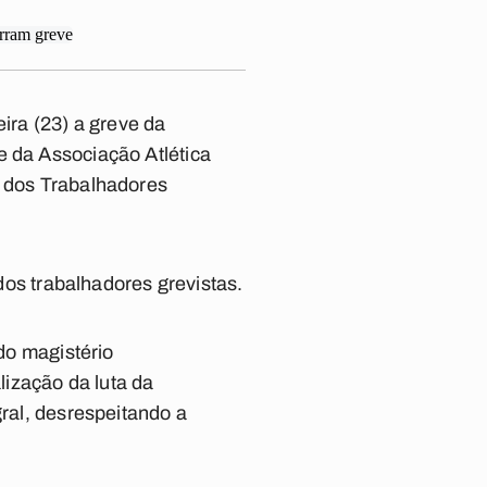
ra (23) a greve da
e da Associação Atlética
o dos Trabalhadores
 dos trabalhadores grevistas.
 do magistério
ização da luta da
gral, desrespeitando a