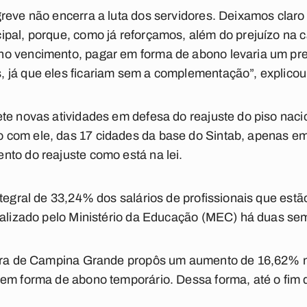
reve não encerra a luta dos servidores. Deixamos clar
pal, porque, como já reforçamos, além do prejuízo na ca
o vencimento, pagar em forma de abono levaria um prej
já que eles ficariam sem a complementação”, explicou o
te novas atividades em defesa do reajuste do piso naci
 com ele, das 17 cidades da base do Sintab, apenas 
to do reajuste como está na lei.
ntegral de 33,24% dos salários de profissionais que estã
cializado pelo Ministério da Educação (MEC) há duas se
tura de Campina Grande propôs um aumento de 16,62% n
 em forma de abono temporário. Dessa forma, até o fim 