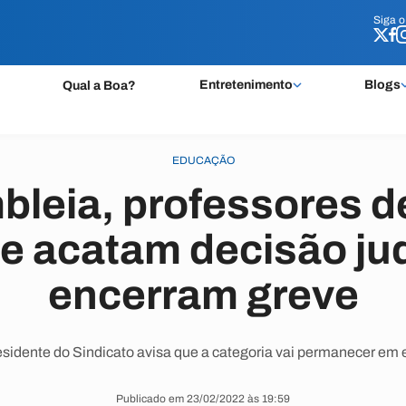
Siga 
Siga 
Entretenimento
Blogs
Qual a Boa?
EDUCAÇÃO
leia, professores 
 acatam decisão jud
encerram greve
esidente do Sindicato avisa que a categoria vai permanecer em 
Publicado em 23/02/2022 às 19:59