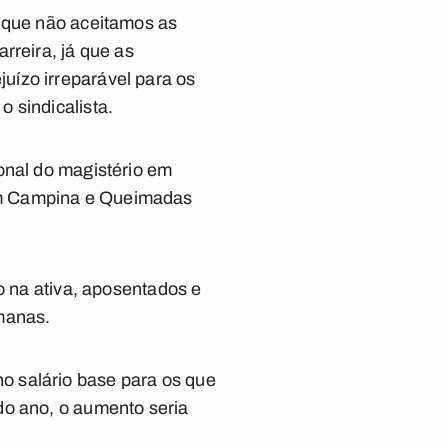
o que não aceitamos as
rreira, já que as
uízo irreparável para os
 sindicalista.
onal do magistério em
em Campina e Queimadas
o na ativa, aposentados e
manas.
o salário base para os que
do ano, o aumento seria