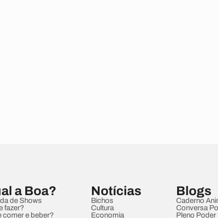
al a Boa?
Notícias
Blogs
da de Shows
Bichos
Caderno Ani
e fazer?
Cultura
Conversa Pol
 comer e beber?
Economia
Pleno Poder