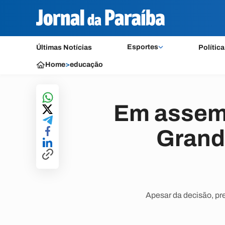
Esportes
Últimas Notícias
Política
Home
>
educação
Em assemb
Grande
Apesar da decisão, pr