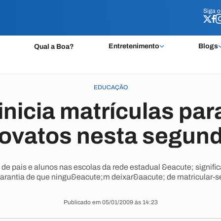
Siga 
Siga 
Entretenimento
Blogs
Qual a Boa?
EDUCAÇÃO
inicia matrículas par
ovatos nesta segun
e pais e alunos nas escolas da rede estadual &eacute; signific
arantia de que ningu&eacute;m deixar&aacute; de matricular-s
Publicado em 05/01/2009 às 14:23