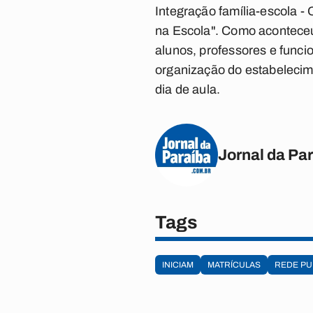
Integração família-escola
- 
na Escola". Como aconteceu 
alunos, professores e funci
organização do estabelecime
dia de aula.
Jornal da Pa
Tags
INICIAM
MATRÍCULAS
REDE PU