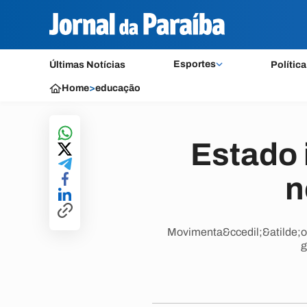
Esportes
Últimas Notícias
Política
Home
>
educação
Estado 
n
Movimenta&ccedil;&atilde;o d
g