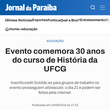
Esportes
Entretenimento
Bl
Últimas Notícias
Política
Qual a Boa?
Home
>
educação
EDUCAÇÃO
Evento comemora 30 anos
do curso de História da
UFCG
Inscri&ccedil;&otilde;es para grupos de trabalho no
evento prosseguem at&eacute; o dia 21 e podem ser
feitas pela internet.
Publicado em 13/09/2010 às 17:51