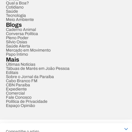
Qual a Boa?
Cotidiano
Saúde
Tecnologia
Meio Ambiente
Blogs
Caderno Animal
Conversa Política
Pleno Poder
Sílvio Osias
Saúde Alerta
Mercado em Movimento
Papo Íntimo
Mais
Últimas Notícias
Tábuas de Marés em João Pessoa
Editais
Sobre o Jornal da Paraíba
Cabo Branco FM
CBN Paraíba
Expediente
Comercial
Fale Conosco
Política de Privacidade
Espaço Opinião
© REDE PARAÍBA DE COMUNICAÇÃO
Compartilhe o artigo