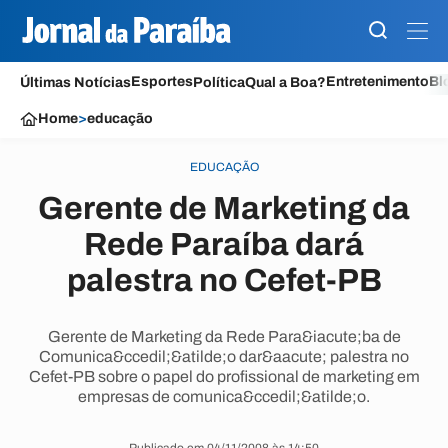
Esportes
Entretenimento
Bl
Últimas Notícias
Política
Qual a Boa?
Home
>
educação
EDUCAÇÃO
Gerente de Marketing da
Rede Paraíba dará
palestra no Cefet-PB
Gerente de Marketing da Rede Para&iacute;ba de
Comunica&ccedil;&atilde;o dar&aacute; palestra no
Cefet-PB sobre o papel do profissional de marketing em
empresas de comunica&ccedil;&atilde;o.