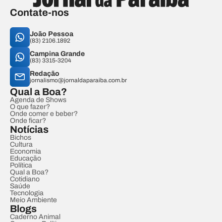
Contate-nos
João Pessoa
(83) 2106.1892
Campina Grande
(83) 3315-3204
Redação
jornalismo@jornaldaparaiba.com.br
Qual a Boa?
Agenda de Shows
O que fazer?
Onde comer e beber?
Onde ficar?
Notícias
Bichos
Cultura
Economia
Educação
Política
Qual a Boa?
Cotidiano
Saúde
Tecnologia
Meio Ambiente
Blogs
Caderno Animal