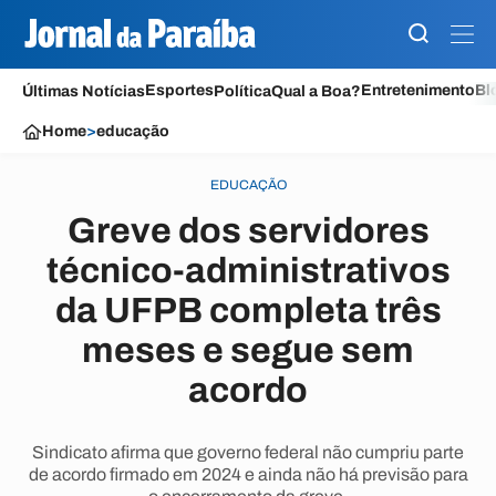
Esportes
Entretenimento
Bl
Últimas Notícias
Política
Qual a Boa?
Home
>
educação
EDUCAÇÃO
Greve dos servidores
técnico-administrativos
da UFPB completa três
meses e segue sem
acordo
Sindicato afirma que governo federal não cumpriu parte
de acordo firmado em 2024 e ainda não há previsão para