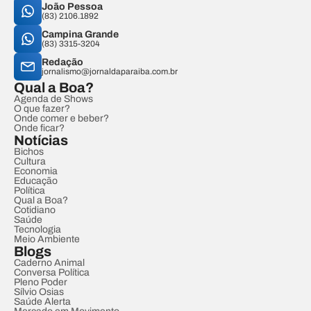
João Pessoa
(83) 2106.1892
Campina Grande
(83) 3315-3204
Redação
jornalismo@jornaldaparaiba.com.br
Qual a Boa?
Agenda de Shows
O que fazer?
Onde comer e beber?
Onde ficar?
Notícias
Bichos
Cultura
Economia
Educação
Política
Qual a Boa?
Cotidiano
Saúde
Tecnologia
Meio Ambiente
Blogs
Caderno Animal
Conversa Política
Pleno Poder
Sílvio Osias
Saúde Alerta