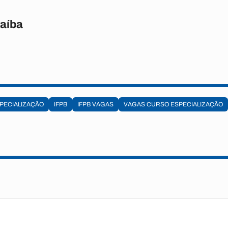
raíba
PECIALIZAÇÃO
IFPB
IFPB VAGAS
VAGAS CURSO ESPECIALIZAÇÃO