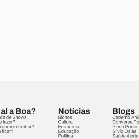
al a Boa?
Notícias
Blogs
da de Shows
Bichos
Caderno Ani
e fazer?
Cultura
Conversa Pol
 comer e beber?
Economia
Pleno Poder
 ficar?
Educação
Sílvio Osias
Política
Saúde Alerta