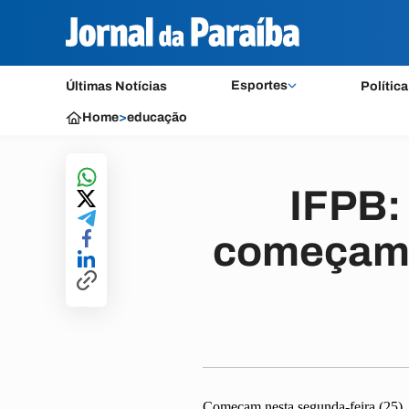
Esportes
Últimas Notícias
Política
Home
>
educação
IFPB:
começam d
Começam nesta segunda-feira (25), 