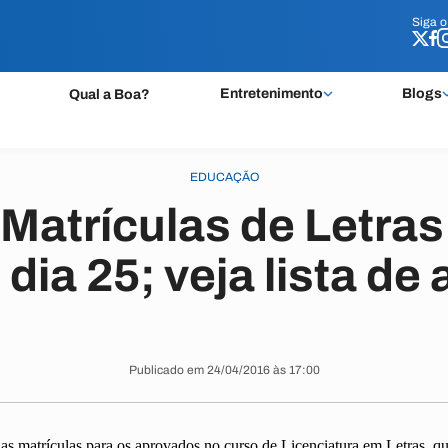
Siga 
Siga 
Entretenimento
Blogs
Qual a Boa?
EDUCAÇÃO
 Matrículas de Letras
ia 25; veja lista de
Publicado em 24/04/2016 às 17:00
as matrículas para os aprovados no curso de Licenciatura em Letras, q