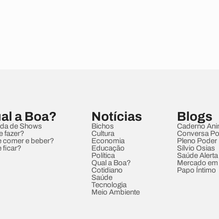
al a Boa?
Notícias
Blogs
da de Shows
Bichos
Caderno Ani
e fazer?
Cultura
Conversa Pol
 comer e beber?
Economia
Pleno Poder
 ficar?
Educação
Sílvio Osias
Política
Saúde Alerta
Qual a Boa?
Mercado em
Cotidiano
Papo Íntimo
Saúde
Tecnologia
Meio Ambiente