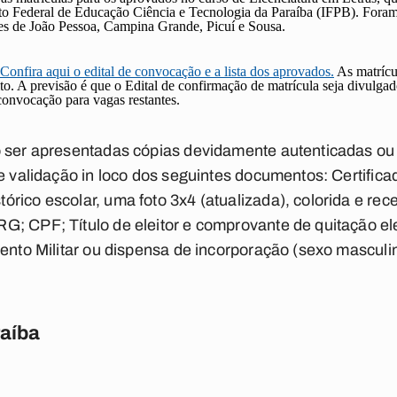
uto Federal de Educação Ciência e Tecnologia da Paraíba (IFPB). Foram
des de João Pessoa, Campina Grande, Picuí e Sousa.
Confira aqui o edital de convocação e a lista dos aprovados.
As matrícu
ito. A previsão é que o Edital de confirmação de matrícula seja divulga
convocação para vagas restantes.
o ser apresentadas cópias devidamente autenticadas o
 e validação in loco dos seguintes documentos: Certific
rico escolar, uma foto 3x4 (atualizada), colorida e rec
; CPF; Título de eleitor e comprovante de quitação ele
mento Militar ou dispensa de incorporação (sexo masculi
raíba