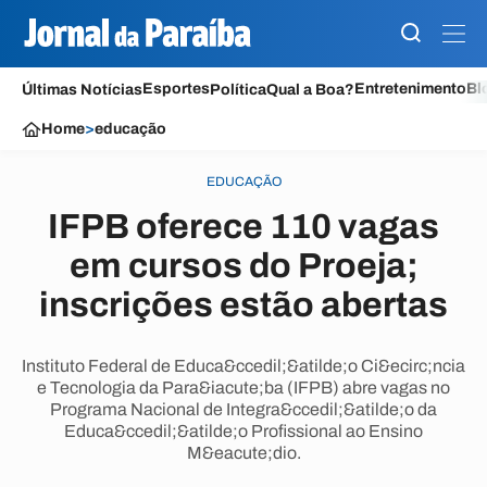
Esportes
Entretenimento
Bl
Últimas Notícias
Política
Qual a Boa?
Home
>
educação
EDUCAÇÃO
IFPB oferece 110 vagas
em cursos do Proeja;
inscrições estão abertas
Instituto Federal de Educa&ccedil;&atilde;o Ci&ecirc;ncia
e Tecnologia da Para&iacute;ba (IFPB) abre vagas no
Programa Nacional de Integra&ccedil;&atilde;o da
Educa&ccedil;&atilde;o Profissional ao Ensino
M&eacute;dio.