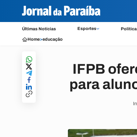
Esportes
Últimas Notícias
Política
Home
>
educação
IFPB ofer
para alun
I