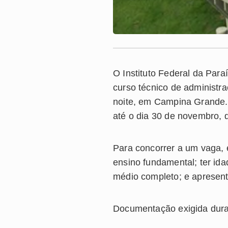
O Instituto Federal da Par
curso técnico de administr
noite, em Campina Grande
a
té o dia
30 de novembro,
Para concorrer a um vaga, 
ensino fundamental; ter id
médio completo; e apresen
D
ocumentação exigida duran