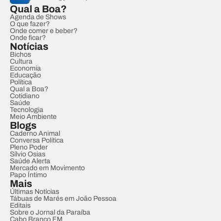
Qual a Boa?
Agenda de Shows
O que fazer?
Onde comer e beber?
Onde ficar?
Notícias
Bichos
Cultura
Economia
Educação
Política
Qual a Boa?
Cotidiano
Saúde
Tecnologia
Meio Ambiente
Blogs
Caderno Animal
Conversa Política
Pleno Poder
Sílvio Osias
Saúde Alerta
Mercado em Movimento
Papo Íntimo
Mais
Últimas Notícias
Tábuas de Marés em João Pessoa
Editais
Sobre o Jornal da Paraíba
Cabo Branco FM