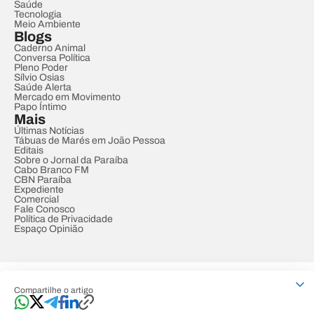
Saúde
Tecnologia
Meio Ambiente
Blogs
Caderno Animal
Conversa Política
Pleno Poder
Sílvio Osias
Saúde Alerta
Mercado em Movimento
Papo Íntimo
Mais
Últimas Notícias
Tábuas de Marés em João Pessoa
Editais
Sobre o Jornal da Paraíba
Cabo Branco FM
CBN Paraíba
Expediente
Comercial
Fale Conosco
Política de Privacidade
Espaço Opinião
© REDE PARAÍBA DE COMUNICAÇÃO
Compartilhe o artigo
Developed by
Designed by