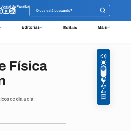
o
o
Jornal da Paraíba
Jornal da Paraíba
Editorias
Mais
Editais
e Física
n
os do dia a dia.