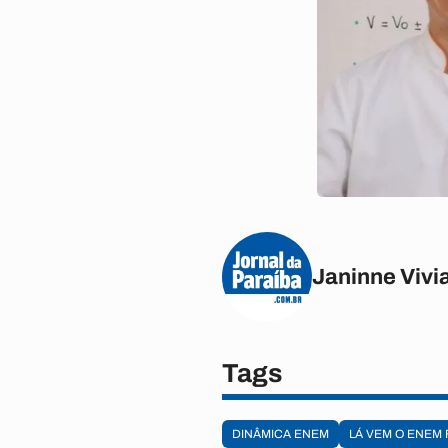
Janinne Vivi
Tags
DINÂMICA ENEM
LÁ VEM O ENEM 