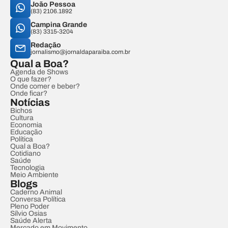
João Pessoa
(83) 2106.1892
Campina Grande
(83) 3315-3204
Redação
jornalismo@jornaldaparaiba.com.br
Qual a Boa?
Agenda de Shows
O que fazer?
Onde comer e beber?
Onde ficar?
Notícias
Bichos
Cultura
Economia
Educação
Política
Qual a Boa?
Cotidiano
Saúde
Tecnologia
Meio Ambiente
Blogs
Caderno Animal
Conversa Política
Pleno Poder
Sílvio Osias
Saúde Alerta
Mercado em Movimento