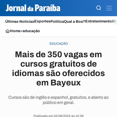
Esportes
Entretenimento
Bl
Últimas Notícias
Política
Qual a Boa?
Home
>
educação
EDUCAÇÃO
Mais de 350 vagas em
cursos gratuitos de
idiomas são oferecidos
em Bayeux
Cursos são de inglês e espanhol, gratuitos, e aberto ao
público em geral.
Publicado em 02/08/2022 às 12:09