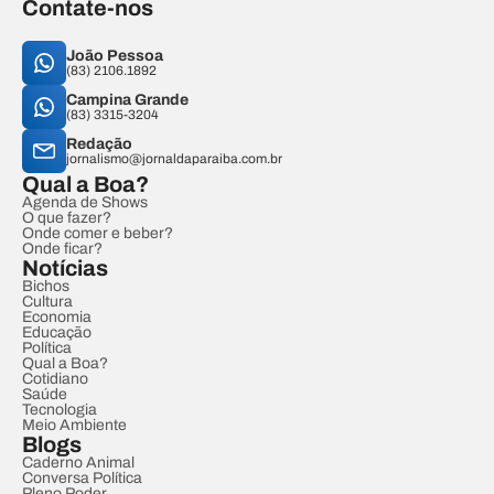
Contate-nos
João Pessoa
(83) 2106.1892
Campina Grande
(83) 3315-3204
Redação
jornalismo@jornaldaparaiba.com.br
Qual a Boa?
Agenda de Shows
O que fazer?
Onde comer e beber?
Onde ficar?
Notícias
Bichos
Cultura
Economia
Educação
Política
Qual a Boa?
Cotidiano
Saúde
Tecnologia
Meio Ambiente
Blogs
Caderno Animal
Conversa Política
Pleno Poder