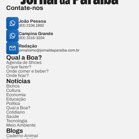
Contate-nos
João Pessoa
(83) 2106.1892
Campina Grande
(83) 3315-3204
Redação
jornalismo@jornaldaparaiba.com.br
Qual a Boa?
Agenda de Shows
O que fazer?
Onde comer e beber?
Onde ficar?
Notícias
Bichos
Cultura
Economia
Educação
Política
Qual a Boa?
Cotidiano
Saúde
Tecnologia
Meio Ambiente
Blogs
Caderno Animal