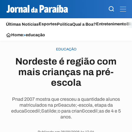
Esportes
Entretenimento
Bl
Últimas Notícias
Política
Qual a Boa?
Home
>
educação
EDUCAÇÃO
Nordeste é região com
mais crianças na pré-
escola
Pnad 2007 mostra que cresceu a quantidade alunos
matriculados na pr&eacute;-escola, etapa da
educa&ccedil;&atilde;o para crian&ccedil;as de 4 e 5
anos.