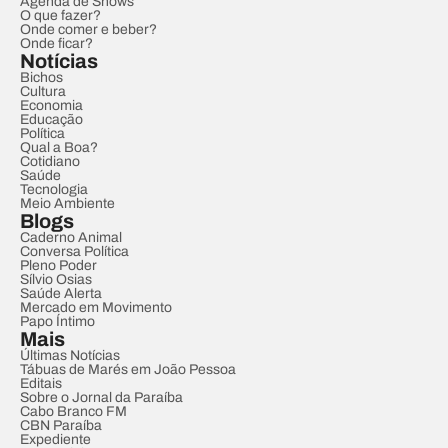
Agenda de Shows
O que fazer?
Onde comer e beber?
Onde ficar?
Notícias
Bichos
Cultura
Economia
Educação
Política
Qual a Boa?
Cotidiano
Saúde
Tecnologia
Meio Ambiente
Blogs
Caderno Animal
Conversa Política
Pleno Poder
Sílvio Osias
Saúde Alerta
Mercado em Movimento
Papo Íntimo
Mais
Últimas Notícias
Tábuas de Marés em João Pessoa
Editais
Sobre o Jornal da Paraíba
Cabo Branco FM
CBN Paraíba
Expediente