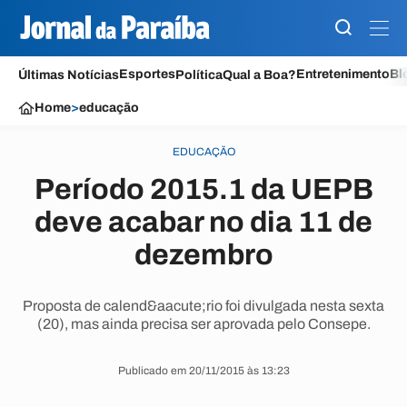
Esportes
Entretenimento
Bl
Últimas Notícias
Política
Qual a Boa?
Home
>
educação
EDUCAÇÃO
Período 2015.1 da UEPB
deve acabar no dia 11 de
dezembro
Proposta de calend&aacute;rio foi divulgada nesta sexta
(20), mas ainda precisa ser aprovada pelo Consepe.
Publicado em 20/11/2015 às 13:23