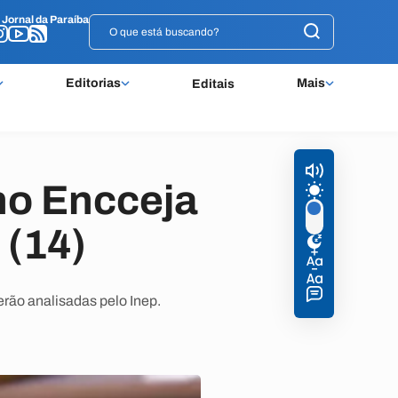
o
o
Jornal da Paraíba
Jornal da Paraíba
Editorias
Mais
Editais
 no Encceja
 (14)
rão analisadas pelo Inep.