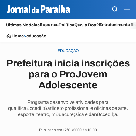
Esportes
Entretenimento
Bl
Últimas Notícias
Política
Qual a Boa?
Home
>
educação
EDUCAÇÃO
Prefeitura inicia inscrições
para o ProJovem
Adolescente
Programa desenvolve atividades para
qualifica&ccedil;&atilde;o profissional e oficinas de arte,
esporte, teatro, m&uacute;sica e dan&ccedil;a.
Publicado em 12/01/2009 às 10:00