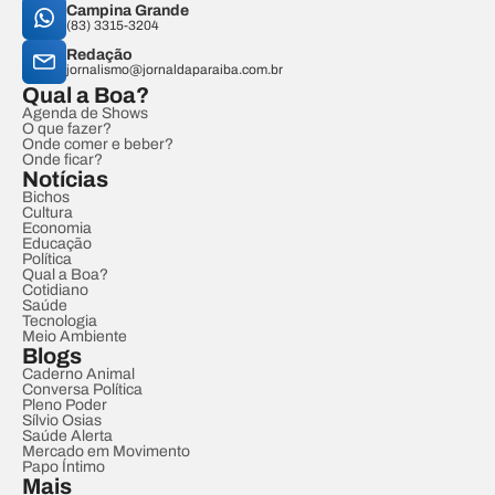
Campina Grande
(83) 3315-3204
Redação
jornalismo@jornaldaparaiba.com.br
Qual a Boa?
Agenda de Shows
O que fazer?
Onde comer e beber?
Onde ficar?
Notícias
Bichos
Cultura
Economia
Educação
Política
Qual a Boa?
Cotidiano
Saúde
Tecnologia
Meio Ambiente
Blogs
Caderno Animal
Conversa Política
Pleno Poder
Sílvio Osias
Saúde Alerta
Mercado em Movimento
Papo Íntimo
Mais