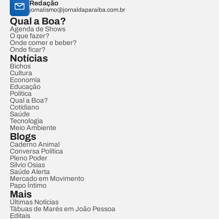
Redação
jornalismo@jornaldaparaiba.com.br
Qual a Boa?
Agenda de Shows
O que fazer?
Onde comer e beber?
Onde ficar?
Notícias
Bichos
Cultura
Economia
Educação
Política
Qual a Boa?
Cotidiano
Saúde
Tecnologia
Meio Ambiente
Blogs
Caderno Animal
Conversa Política
Pleno Poder
Sílvio Osias
Saúde Alerta
Mercado em Movimento
Papo Íntimo
Mais
Últimas Notícias
Tábuas de Marés em João Pessoa
Editais