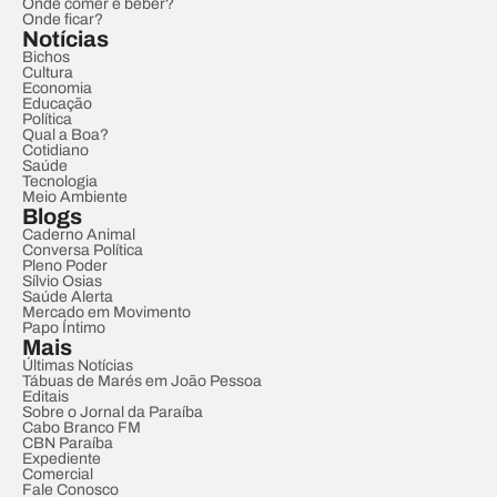
Onde comer e beber?
Onde ficar?
Notícias
Bichos
Cultura
Economia
Educação
Política
Qual a Boa?
Cotidiano
Saúde
Tecnologia
Meio Ambiente
Blogs
Caderno Animal
Conversa Política
Pleno Poder
Sílvio Osias
Saúde Alerta
Mercado em Movimento
Papo Íntimo
Mais
Últimas Notícias
Tábuas de Marés em João Pessoa
Editais
Sobre o Jornal da Paraíba
Cabo Branco FM
CBN Paraíba
Expediente
Comercial
Fale Conosco