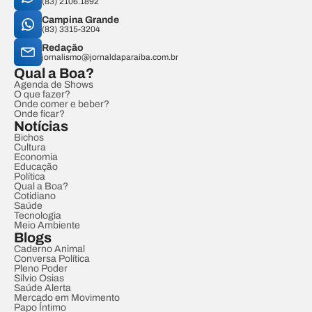
(83) 2106.1892
Campina Grande
(83) 3315-3204
Redação
jornalismo@jornaldaparaiba.com.br
Qual a Boa?
Agenda de Shows
O que fazer?
Onde comer e beber?
Onde ficar?
Notícias
Bichos
Cultura
Economia
Educação
Política
Qual a Boa?
Cotidiano
Saúde
Tecnologia
Meio Ambiente
Blogs
Caderno Animal
Conversa Política
Pleno Poder
Sílvio Osias
Saúde Alerta
Mercado em Movimento
Papo Íntimo