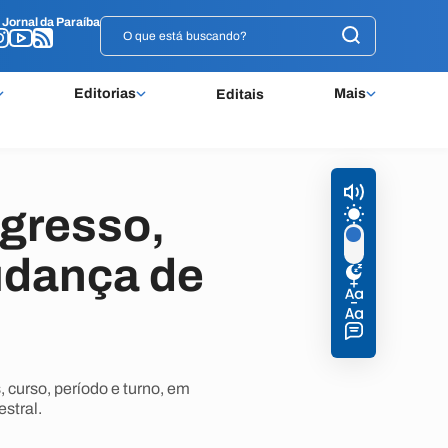
o
o
Jornal da Paraíba
Jornal da Paraíba
Editorias
Mais
Editais
ngresso,
udança de
 curso, período e turno, em
stral.