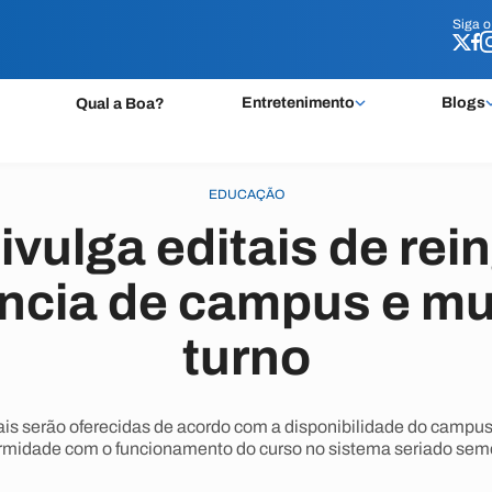
Siga 
Siga 
Entretenimento
Blogs
Qual a Boa?
EDUCAÇÃO
vulga editais de rei
ência de campus e m
turno
is serão oferecidas de acordo com a disponibilidade do campus,
rmidade com o funcionamento do curso no sistema seriado seme