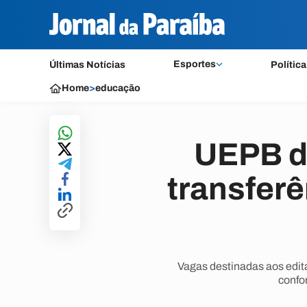
Esportes
Últimas Notícias
Política
Home
>
educação
UEPB di
transfer
Vagas destinadas aos edita
confo