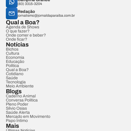
(83) 3315-3204
Redação
jornalismo@jornaldaparaiba.com.br
Qual a Boa?
Agenda de Shows
O que fazer?
Onde comer e beber?
Onde ficar?
Notícias
Bichos
Cultura
Economia
Educação
Política
Qual a Boa?
Cotidiano
Saúde
Tecnologia
Meio Ambiente
Blogs
Caderno Animal
Conversa Política
Pleno Poder
Sílvio Osias
Saúde Alerta
Mercado em Movimento
Papo Íntimo
Mais
Últimas Notícias