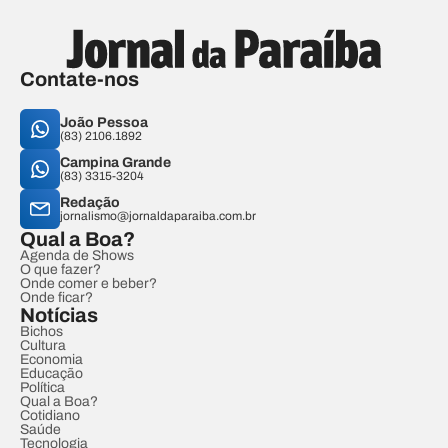
Contate-nos
João Pessoa
(83) 2106.1892
Campina Grande
(83) 3315-3204
Redação
jornalismo@jornaldaparaiba.com.br
Qual a Boa?
Agenda de Shows
O que fazer?
Onde comer e beber?
Onde ficar?
Notícias
Bichos
Cultura
Economia
Educação
Política
Qual a Boa?
Cotidiano
Saúde
Tecnologia