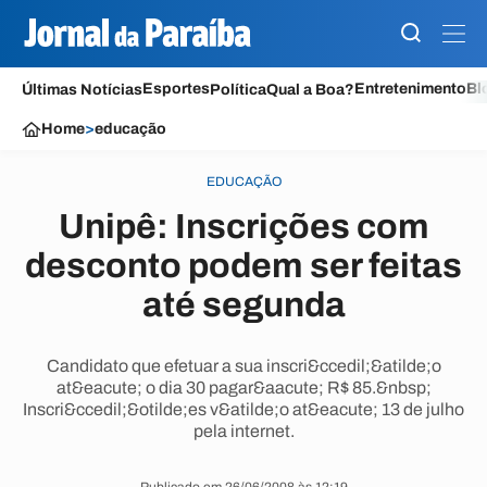
Esportes
Entretenimento
Bl
Últimas Notícias
Política
Qual a Boa?
Home
>
educação
EDUCAÇÃO
Unipê: Inscrições com
desconto podem ser feitas
até segunda
Candidato que efetuar a sua inscri&ccedil;&atilde;o
at&eacute; o dia 30 pagar&aacute; R$ 85.&nbsp;
Inscri&ccedil;&otilde;es v&atilde;o at&eacute; 13 de julho
pela internet.