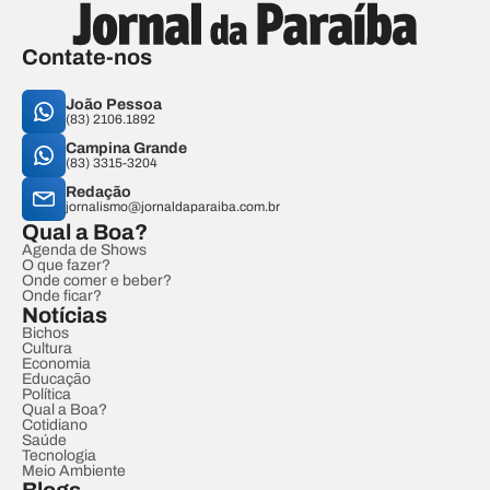
Contate-nos
João Pessoa
(83) 2106.1892
Campina Grande
(83) 3315-3204
Redação
jornalismo@jornaldaparaiba.com.br
Qual a Boa?
Agenda de Shows
O que fazer?
Onde comer e beber?
Onde ficar?
Notícias
Bichos
Cultura
Economia
Educação
Política
Qual a Boa?
Cotidiano
Saúde
Tecnologia
Meio Ambiente