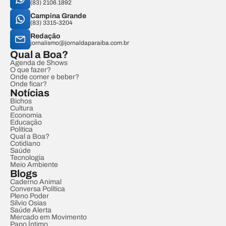
(83) 2106.1892
Campina Grande
(83) 3315-3204
Redação
jornalismo@jornaldaparaiba.com.br
Qual a Boa?
Agenda de Shows
O que fazer?
Onde comer e beber?
Onde ficar?
Notícias
Bichos
Cultura
Economia
Educação
Política
Qual a Boa?
Cotidiano
Saúde
Tecnologia
Meio Ambiente
Blogs
Caderno Animal
Conversa Política
Pleno Poder
Sílvio Osias
Saúde Alerta
Mercado em Movimento
Papo Íntimo