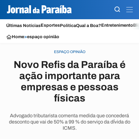
Esportes
Entretenimento
Bl
Últimas Notícias
Política
Qual a Boa?
Home
>
espaço opinião
ESPAÇO OPINIÃO
Novo Refis da Paraíba é
ação importante para
empresas e pessoas
físicas
Advogado tributarista comenta medida que concederá
desconto que vai de 50% a 99 % do serviço da dÍvida do
ICMS.