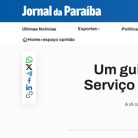
Esportes
Últimas Notícias
Política
Home
>
espaço opinião
Um guia
Serviço
A IA n