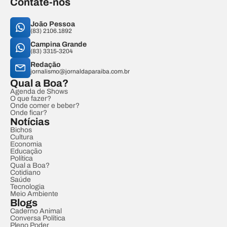
Contate-nos
João Pessoa
(83) 2106.1892
Campina Grande
(83) 3315-3204
Redação
jornalismo@jornaldaparaiba.com.br
Qual a Boa?
Agenda de Shows
O que fazer?
Onde comer e beber?
Onde ficar?
Notícias
Bichos
Cultura
Economia
Educação
Política
Qual a Boa?
Cotidiano
Saúde
Tecnologia
Meio Ambiente
Blogs
Caderno Animal
Conversa Política
Pleno Poder