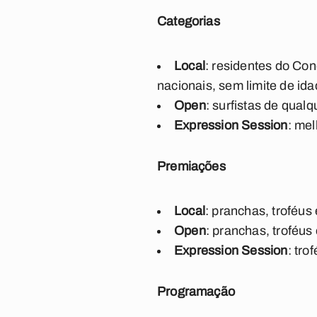
Categorias
Local
: residentes do Co
nacionais, sem limite de id
Open
: surfistas de qualq
Expression Session
: me
Premiações
Local
: pranchas, troféus 
Open
: pranchas, troféus 
Expression Session
: tro
Programação