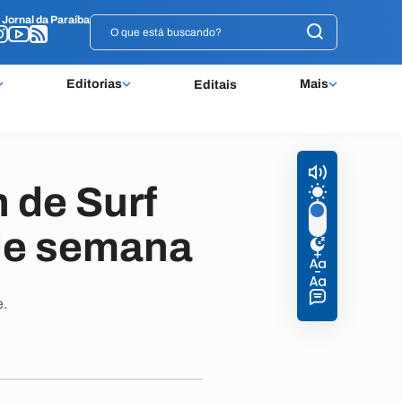
o
o
Jornal da Paraíba
Jornal da Paraíba
Editorias
Mais
Editais
 de Surf
 de semana
e.