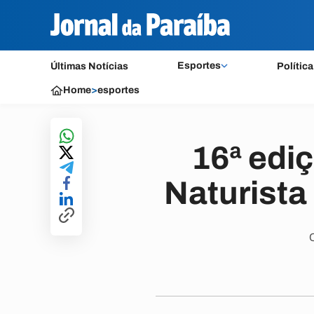
Esportes
Últimas Notícias
Política
Home
>
esportes
16ª edi
Naturista
C