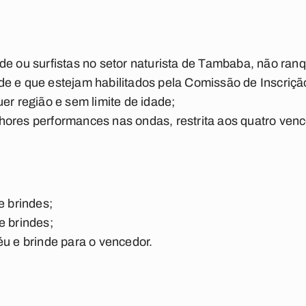
nde ou surfistas no setor naturista de Tambaba, não r
ade e que estejam habilitados pela Comissão de Inscriç
uer região e sem limite de idade;
lhores performances nas ondas, restrita aos quatro ven
e brindes;
e brindes;
féu e brinde para o vencedor.