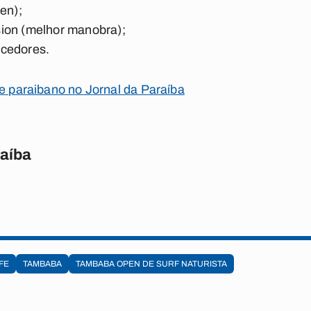
en);
ion (melhor manobra);
ncedores.
te paraibano no Jornal da Paraíba
raíba
FE
TAMBABA
TAMBABA OPEN DE SURF NATURISTA