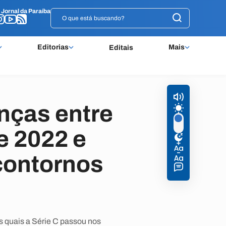
o
o
Jornal da Paraíba
Jornal da Paraíba
Editorias
Mais
Editais
nças entre
e 2022 e
 contornos
 quais a Série C passou nos