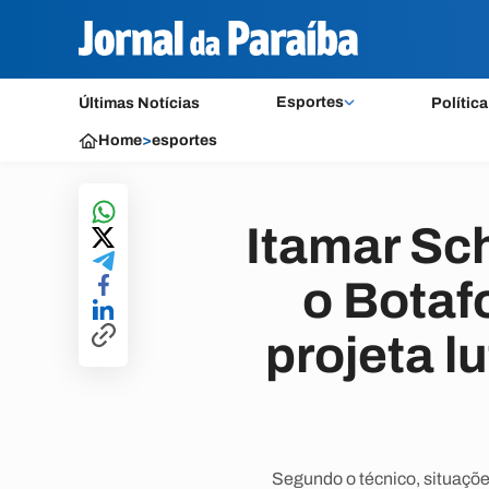
Esportes
Últimas Notícias
Política
Home
>
esportes
Itamar Sc
o Botaf
projeta l
Segundo o técnico, situaçõ