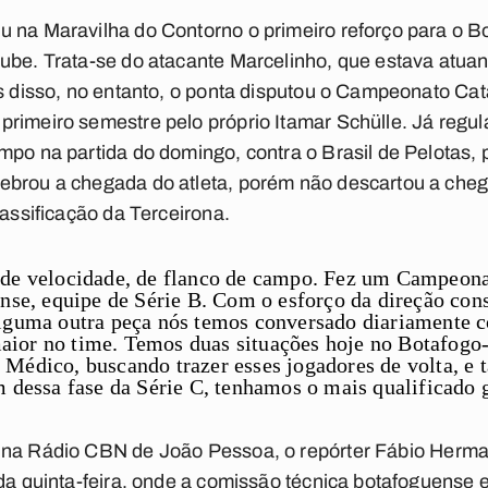
u na Maravilha do Contorno o primeiro reforço para o 
lube. Trata-se do atacante Marcelinho, que estava atu
es disso, no entanto, o ponta disputou o Campeonato Ca
rimeiro semestre pelo próprio Itamar Schülle. Já regul
mpo na partida do domingo, contra o Brasil de Pelotas, 
ebrou a chegada do atleta, porém não descartou a ch
lassificação da Terceirona.
 de velocidade, de flanco de campo. Fez um Campeon
ense, equipe de Série B. Com o esforço da direção con
lguma outra peça nós temos conversado diariamente c
ior no time. Temos duas situações hoje no Botafogo-P
 Médico, buscando trazer esses jogadores de volta, 
m dessa fase da Série C, tenhamos o mais qualificado 
 na Rádio CBN de João Pessoa, o repórter
Fábio Herm
 da quinta-feira, onde a comissão técnica botafoguense