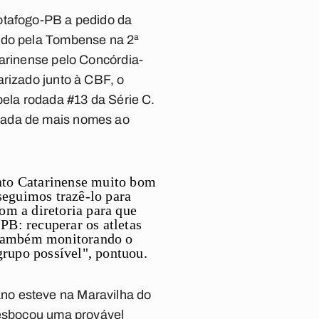
Botafogo-PB a pedido da
ando pela Tombense na 2ª
tarinense pelo Concórdia-
arizado junto à CBF, o
pela rodada #13 da Série C.
egada de mais nomes ao
ato Catarinense muito bom
seguimos trazê-lo para
om a diretoria para que
B: recuperar os atletas
e também monitorando o
grupo possível", pontuou.
ano
esteve na Maravilha do
 esboçou uma provável