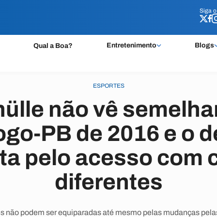
Siga 
Siga 
Entretenimento
Blogs
Qual a Boa?
ESPORTES
hülle não vê semelha
ogo-PB de 2016 e o d
uta pelo acesso com
diferentes
es não podem ser equiparadas até mesmo pelas mudanças pelas