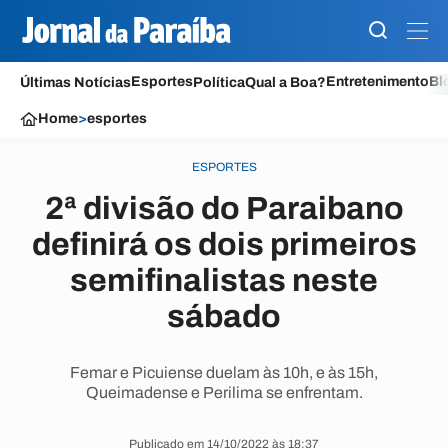
Esportes
Entretenimento
Bl
Últimas Notícias
Política
Qual a Boa?
Home
>
esportes
ESPORTES
2ª divisão do Paraibano
definirá os dois primeiros
semifinalistas neste
sábado
Femar e Picuiense duelam às 10h, e às 15h,
Queimadense e Perilima se enfrentam.
Publicado em 14/10/2022 às 18:37