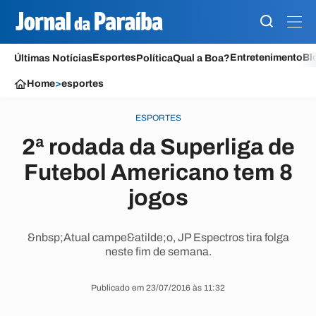
Esportes
Entretenimento
Bl
Últimas Notícias
Política
Qual a Boa?
Home
>
esportes
ESPORTES
2ª rodada da Superliga de
Futebol Americano tem 8
jogos
&nbsp;Atual campe&atilde;o, JP Espectros tira folga
neste fim de semana.
Publicado em 23/07/2016 às 11:32