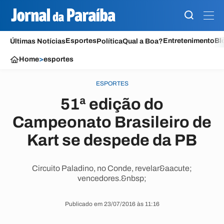
Esportes
Entretenimento
Bl
Últimas Notícias
Política
Qual a Boa?
Home
>
esportes
ESPORTES
51ª edição do
Campeonato Brasileiro de
Kart se despede da PB
Circuito Paladino, no Conde, revelar&aacute;
vencedores.&nbsp;
Publicado em 23/07/2016 às 11:16