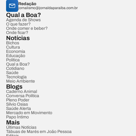
Redação
jornalismo@jornaldaparaiba.com.br
Qual a Boa?
Agenda de Shows
O que fazer?
Onde comer e beber?
Onde ficar?
Notícias
Bichos
Cultura
Economia
Educação
Política
Qual a Boa?
Cotidiano
Saúde
Tecnologia
Meio Ambiente
Blogs
Caderno Animal
Conversa Política
Pleno Poder
Sílvio Osias
Saúde Alerta
Mercado em Movimento
Papo Íntimo
Mais
Últimas Notícias
Tábuas de Marés em João Pessoa
Editais