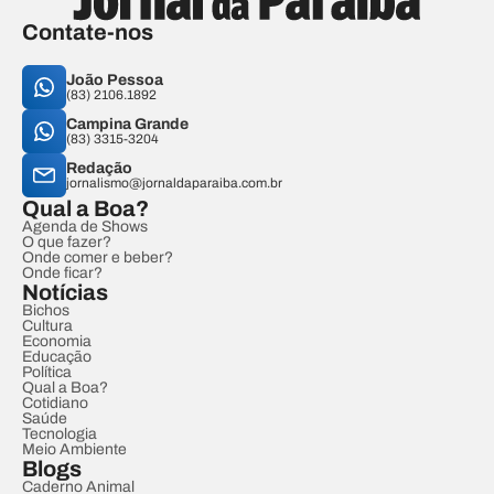
Contate-nos
João Pessoa
(83) 2106.1892
Campina Grande
(83) 3315-3204
Redação
jornalismo@jornaldaparaiba.com.br
Qual a Boa?
Agenda de Shows
O que fazer?
Onde comer e beber?
Onde ficar?
Notícias
Bichos
Cultura
Economia
Educação
Política
Qual a Boa?
Cotidiano
Saúde
Tecnologia
Meio Ambiente
Blogs
Caderno Animal