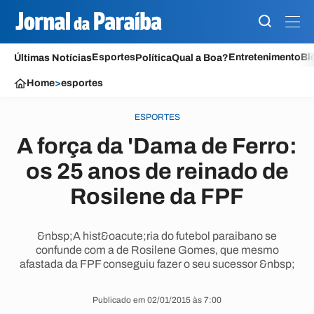
Esportes
Entretenimento
Bl
Últimas Notícias
Política
Qual a Boa?
Home
>
esportes
ESPORTES
A força da 'Dama de Ferro:
os 25 anos de reinado de
Rosilene da FPF
&nbsp;A hist&oacute;ria do futebol paraibano se
confunde com a de Rosilene Gomes, que mesmo
afastada da FPF conseguiu fazer o seu sucessor &nbsp;
Publicado em 02/01/2015 às 7:00