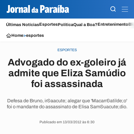
Esportes
Entretenimento
Bl
Últimas Notícias
Política
Qual a Boa?
Home
>
esportes
ESPORTES
Advogado do ex-goleiro já
admite que Eliza Samúdio
foi assassinada
Defesa de Bruno, ir&aacute; alegar que 'Macarr&atilde;o'
foi o mandante do assassinato de Elisa Sam&uacute;dio.
Publicado em 13/03/2012 às 6:30