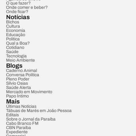
O que fazer?
Onde comer e beber?
Onde ficar?
Notícias
Bichos
Cultura
Economia
Educação
Política
Qual a Boa?
Cotidiano
Saúde
Tecnologia
Meio Ambiente
Blogs
Caderno Animal
Conversa Política
Pleno Poder
Sílvio Osias
Saúde Alerta
Mercado em Movimento
Papo Íntimo
Mais
Últimas Notícias
Tábuas de Marés em João Pessoa
Editais
Sobre o Jornal da Paraíba
Cabo Branco FM
CBN Paraíba
Expediente