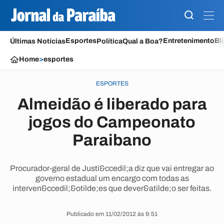
Esportes
Entretenimento
Bl
Últimas Notícias
Política
Qual a Boa?
Home
>
esportes
ESPORTES
Almeidão é liberado para
jogos do Campeonato
Paraibano
Procurador-geral de Justi&ccedil;a diz que vai entregar ao
governo estadual um encargo com todas as
interven&ccedil;&otilde;es que dever&atilde;o ser feitas.
Publicado em 11/02/2012 às 9:51