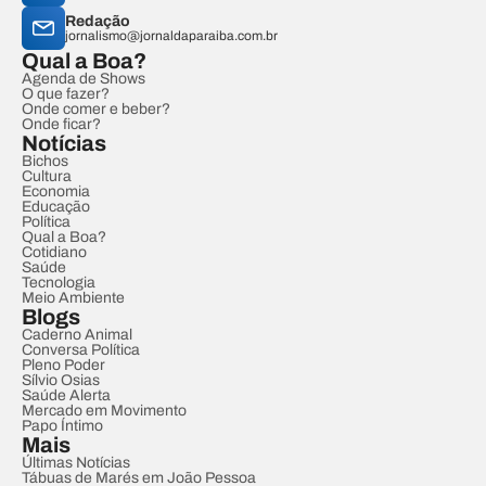
Redação
jornalismo@jornaldaparaiba.com.br
Qual a Boa?
Agenda de Shows
O que fazer?
Onde comer e beber?
Onde ficar?
Notícias
Bichos
Cultura
Economia
Educação
Política
Qual a Boa?
Cotidiano
Saúde
Tecnologia
Meio Ambiente
Blogs
Caderno Animal
Conversa Política
Pleno Poder
Sílvio Osias
Saúde Alerta
Mercado em Movimento
Papo Íntimo
Mais
Últimas Notícias
Tábuas de Marés em João Pessoa